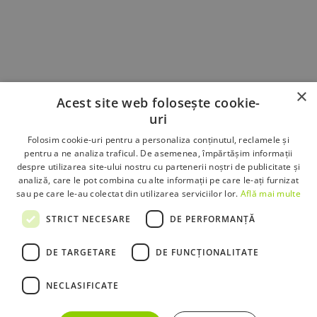
Documentație
Parametri de calitate
×
Acest site web folosește cookie-
Procedura de soluționare a reclamațiilor
uri
Condiții de furnizare a serviciilor
Interconectare
Folosim cookie-uri pentru a personaliza conținutul, reclamele și
pentru a ne analiza traficul. De asemenea, împărtășim informații
Portabilitatea Numerelor
despre utilizarea site-ului nostru cu partenerii noștri de publicitate și
Politica de confidențialitate
analiză, care le pot combina cu alte informații pe care le-ați furnizat
sau pe care le-au colectat din utilizarea serviciilor lor.
Află mai multe
STRICT NECESARE
DE PERFORMANȚĂ
DE TARGETARE
DE FUNCŢIONALITATE
DOTRO Telecom SRL
- Str. Anton Pavlovici Cehov, Nr. 2, Etaj 2,
NECLASIFICATE
Sector 1, București, România - Cod fiscal: 22053855