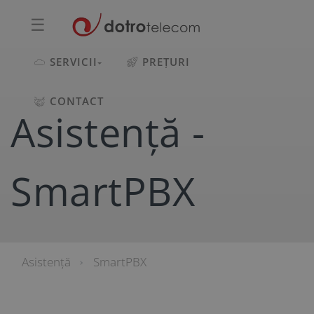
☰
SERVICII
PREȚURI
CONTACT
Asistență -
SmartPBX
Asistență
SmartPBX