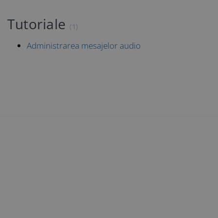
Tutoriale
(1)
Administrarea mesajelor audio
Internet și Date
Telefonie
Acces Internet Garantat
Voce Business
SIP Trunk
Portabilitatea Numerelor