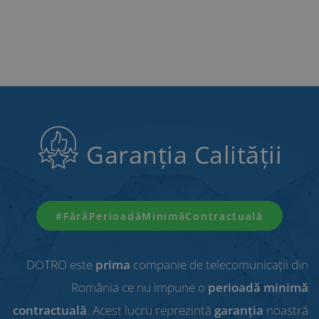
Garanția Calității
#FărăPerioadăMinimăContractuală
DOTRO este
prima
companie de telecomunicații din
România ce nu impune o
perioadă minimă
contractuală
. Acest lucru reprezintă
garanția
noastră