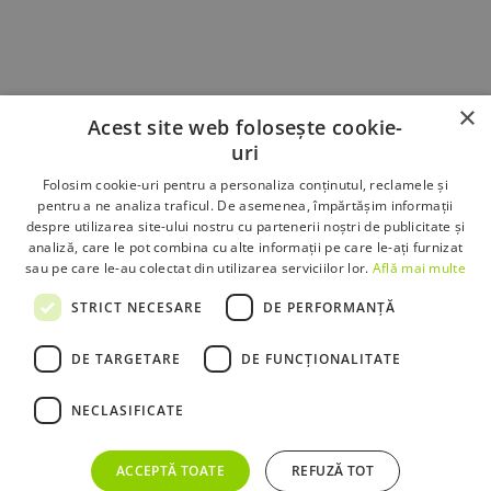
Parametri de calitate
×
Acest site web folosește cookie-
Procedura de soluționare a reclamațiilor
uri
Condiții de furnizare a serviciilor
Interconectare
Folosim cookie-uri pentru a personaliza conținutul, reclamele și
pentru a ne analiza traficul. De asemenea, împărtășim informații
Portabilitatea Numerelor
despre utilizarea site-ului nostru cu partenerii noștri de publicitate și
Politica de confidențialitate
analiză, care le pot combina cu alte informații pe care le-ați furnizat
sau pe care le-au colectat din utilizarea serviciilor lor.
Află mai multe
STRICT NECESARE
DE PERFORMANȚĂ
DE TARGETARE
DE FUNCŢIONALITATE
DOTRO Telecom SRL
- Str. Anton Pavlovici Cehov, Nr. 2, Etaj 2,
NECLASIFICATE
Sector 1, București, România - Cod fiscal: 22053855
Operator independent de telecomunicații autorizat ANCOM.
ACCEPTĂ TOATE
REFUZĂ TOT