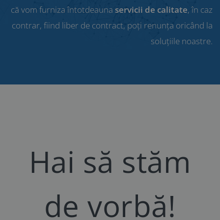
că vom furniza întotdeauna
servicii de calitate
, în caz
contrar, fiind liber de contract, poți renunța oricând la
soluțiile noastre.
Hai să stăm
de vorbă!