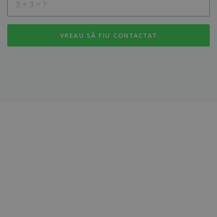
VREAU SĂ FIU CONTACTAT
Internet și Date
Telefonie
Acces Internet Garantat
Voce Business
SIP Trunk
Portabilitatea Numerelor
Cloud