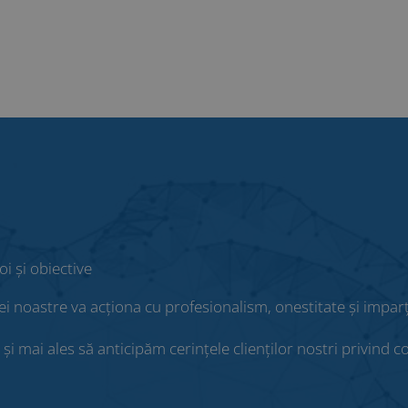
:
oi și obiective
i noastre va acționa cu profesionalism, onestitate și imparț
și mai ales să anticipăm cerințele clienților nostri privind 