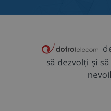
de
să dezvolți și s
nevoil