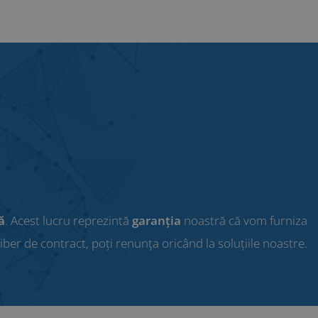
ă
. Acest lucru reprezintă
garanția
noastră că vom furniza
 liber de contract, poți renunța oricând la soluțiile noastre.