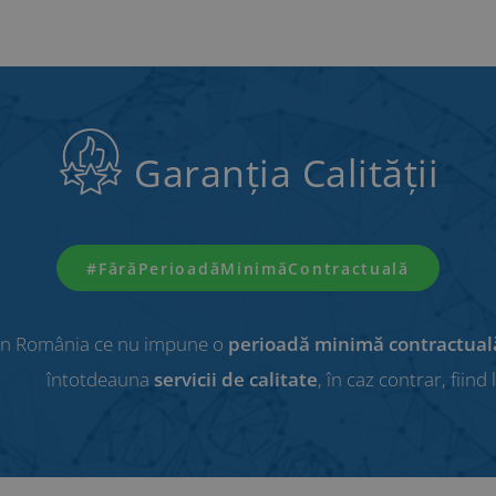
Garanția Calității
#FărăPerioadăMinimăContractuală
in România ce nu impune o
perioadă minimă contractual
întotdeauna
servicii de calitate
, în caz contrar, fiind